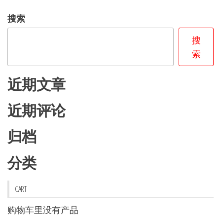
种
搜索
变
体。
搜
可
索
在
产
近期文章
品
页
近期评论
面
上
归档
选
分类
择
这
些
CART
选
购物车里没有产品
项