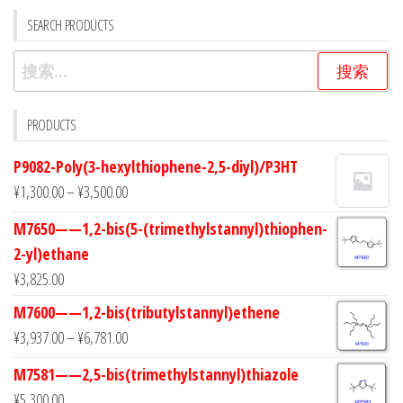
SEARCH PRODUCTS
搜
索：
PRODUCTS
P9082-Poly(3-hexylthiophene-2,5-diyl)/P3HT
¥
1,300.00
–
¥
3,500.00
M7650——1,2-bis(5-(trimethylstannyl)thiophen-
2-yl)ethane
¥
3,825.00
M7600——1,2-bis(tributylstannyl)ethene
¥
3,937.00
–
¥
6,781.00
M7581——2,5-bis(trimethylstannyl)thiazole
¥
5,300.00