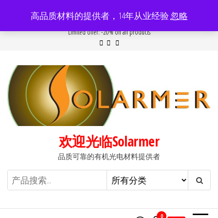
前
高品质材料的提供者，14年从业经验
忽略
往
Popular searches:
Women
//
Modern
//
New
//
Sale
Limited offer: -20% on all products
内
容
欢迎光临Solarmer
品质可靠的有机光电材料提供者
0