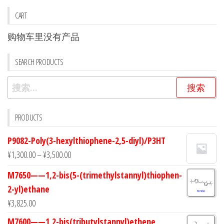
CART
购物车里没有产品
SEARCH PRODUCTS
搜
索：
PRODUCTS
P9082-Poly(3-hexylthiophene-2,5-diyl)/P3HT
¥
1,300.00
–
¥
3,500.00
M7650——1,2-bis(5-(trimethylstannyl)thiophen-
2-yl)ethane
¥
3,825.00
M7600——1,2-bis(tributylstannyl)ethene