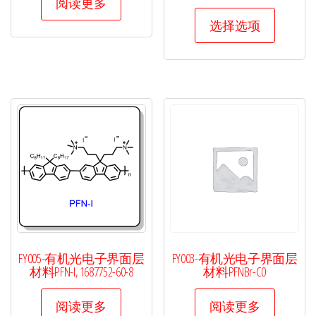
阅读更多
本
选择选项
产
品
有
多
种
变
体。
可
在
产
品
页
FY005-有机光电子界面层
FY003-有机光电子界面层
面
材料PFN-I, 1687752-60-8
材料PFNBr-C0
上
阅读更多
阅读更多
选