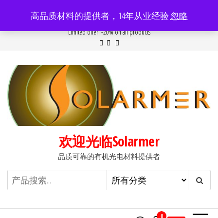
前
高品质材料的提供者，14年从业经验
忽略
往
Popular searches:
Women
//
Modern
//
New
//
Sale
Limited offer: -20% on all products
内
容
欢迎光临Solarmer
品质可靠的有机光电材料提供者
0