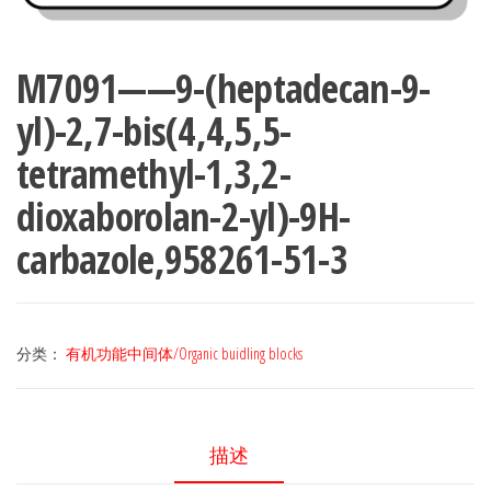
M7091——9-(heptadecan-9-
yl)-2,7-bis(4,4,5,5-
tetramethyl-1,3,2-
dioxaborolan-2-yl)-9H-
carbazole,958261-51-3
分类：
有机功能中间体/Organic buidling blocks
描述