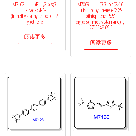
M7162——(E)-1,2-bis(3-
M7069——(3,3′-bis(2,4,6-
tetradecyl-5-
triisopropylphenyl)-[2,2′-
(trimethylstannyl)thiophen-2-
bithiophene]-5,5′-
yl)ethene
diyl)bis(trimethylstannane)，
2713548-69-5
阅读更多
阅读更多