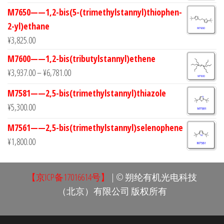
M7650——1,2-bis(5-(trimethylstannyl)thiophen-
2-yl)ethane
¥
3,825.00
M7600——1,2-bis(tributylstannyl)ethene
¥
3,937.00
–
¥
6,781.00
M7581——2,5-bis(trimethylstannyl)thiazole
¥
5,300.00
M7561——2,5-bis(trimethylstannyl)selenophene
¥
1,800.00
【京ICP备17016614号】
| © 朔纶有机光电科技
（北京）有限公司 版权所有