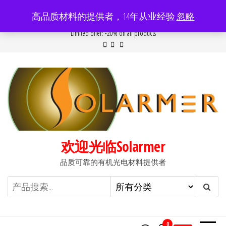
前
高品质材料的提供者，14年从业经验
忽略
往
Popular searches:
Women
//
Modern
//
New
//
Sale
Limited offer: -20% on all products
内
容
欢迎光临Solarmer
品质可靠的有机光电材料提供者
0