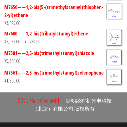
M7650——1,2-bis(5-(trimethylstannyl)thiophen-
2-yl)ethane
¥
3,825.00
M7600——1,2-bis(tributylstannyl)ethene
¥
3,937.00
–
¥
6,781.00
M7581——2,5-bis(trimethylstannyl)thiazole
¥
5,300.00
M7561——2,5-bis(trimethylstannyl)selenophene
¥
1,800.00
【京ICP备17016614号】
| © 朔纶有机光电科技
（北京）有限公司 版权所有