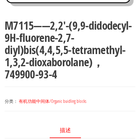
M7115——2,2′-(9,9-didodecyl-
9H-fluorene-2,7-
diyl)bis(4,4,5,5-tetramethyl-
1,3,2-dioxaborolane)，
749900-93-4
分类：
有机功能中间体/Organic buidling blocks
描述