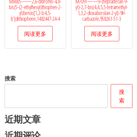
M8005——2,6-dibromo-4,8-
M7091——9-(heptadecan-9-
bis(5-(2-ethylhexyl)thiophen-2-
yl)-2,7-bis(4,4,5,5-tetramethyl-
yl)benzo[1,2-b:4,5-
1,3,2-dioxaborolan-2-yl)-9H-
b’]dithiophene,1482447-24-4
carbazole,958261-51-3
阅读更多
阅读更多
搜索
搜
索
近期文章
近期评论