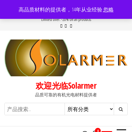
前
高品质材料的提供者，14年从业经验
忽略
往
Popular searches:
Women
//
Modern
//
New
//
Sale
Limited offer: -20% on all products
内
容
欢迎光临Solarmer
品质可靠的有机光电材料提供者
0