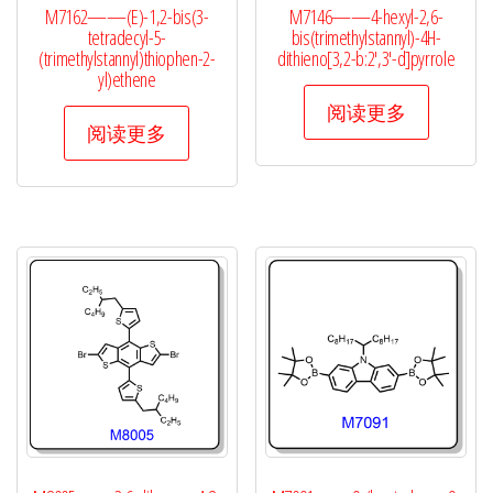
M7162——(E)-1,2-bis(3-
M7146——4-hexyl-2,6-
tetradecyl-5-
bis(trimethylstannyl)-4H-
(trimethylstannyl)thiophen-2-
dithieno[3,2-b:2′,3′-d]pyrrole
yl)ethene
阅读更多
阅读更多