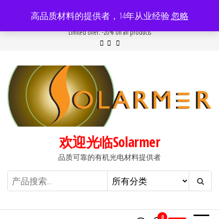
前
高品质材料的提供者，14年从业经验
忽略
往
Popular searches:
Women
//
Modern
//
New
//
Sale
Limited offer: -20% on all products
内
容
欢迎光临Solarmer
品质可靠的有机光电材料提供者
0