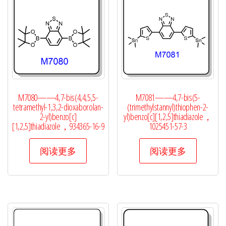
M7080——4,7-bis(4,4,5,5-
M7081——4,7-bis(5-
tetramethyl-1,3,2-dioxaborolan-
(trimethylstannyl)thiophen-2-
2-yl)benzo[c]
yl)benzo[c][1,2,5]thiadiazole，
[1,2,5]thiadiazole，934365-16-9
1025451-57-3
阅读更多
阅读更多