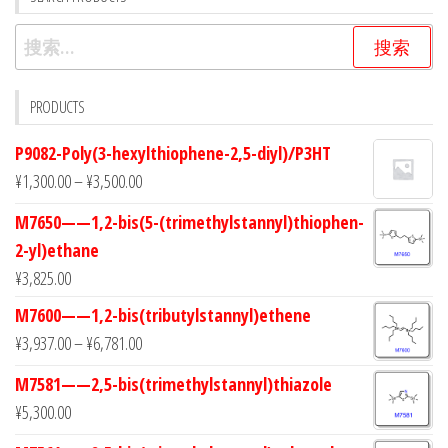
搜
索：
PRODUCTS
P9082-Poly(3-hexylthiophene-2,5-diyl)/P3HT
¥
1,300.00
–
¥
3,500.00
M7650——1,2-bis(5-(trimethylstannyl)thiophen-
2-yl)ethane
¥
3,825.00
M7600——1,2-bis(tributylstannyl)ethene
¥
3,937.00
–
¥
6,781.00
M7581——2,5-bis(trimethylstannyl)thiazole
¥
5,300.00