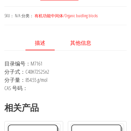
(E)-1,2-
bis(3-
SKU：
N/A
分类：
有机功能中间体/Organic buidling blocks
dodecyl-
5-
(trimethylstannyl)thiophen-
描述
其他信息
2-
yl)ethene
目录编号：M7161
数
分子式：C40H72S2Sn2
量
分子量：854.55 g/mol
CAS 号码：
相关产品