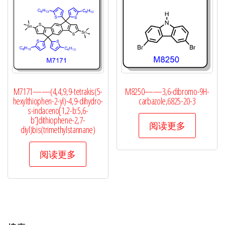
M7171——(4,4,9,9-tetrakis(5-
M8250——3,6-dibromo-9H-
hexylthiophen-2-yl)-4,9-dihydro-
carbazole,6825-20-3
s-indaceno[1,2-b:5,6-
b’]dithiophene-2,7-
阅读更多
diyl)bis(trimethylstannane)
阅读更多