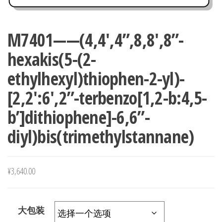
M7401——(4,4′,4”,8,8′,8”-
hexakis(5-(2-
ethylhexyl)thiophen-2-yl)-
[2,2′:6′,2”-terbenzo[1,2-b:4,5-
b’]dithiophene]-6,6”-
diyl)bis(trimethylstannane)
¥
3,640.00
大包装