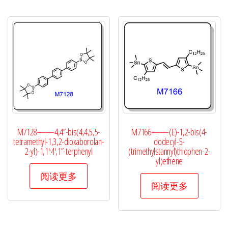
M7128——4,4”-bis(4,4,5,5-
M7166——(E)-1,2-bis(4-
tetramethyl-1,3,2-dioxaborolan-
dodecyl-5-
2-yl)-1,1′:4′,1”-terphenyl
(trimethylstannyl)thiophen-2-
yl)ethene
阅读更多
阅读更多