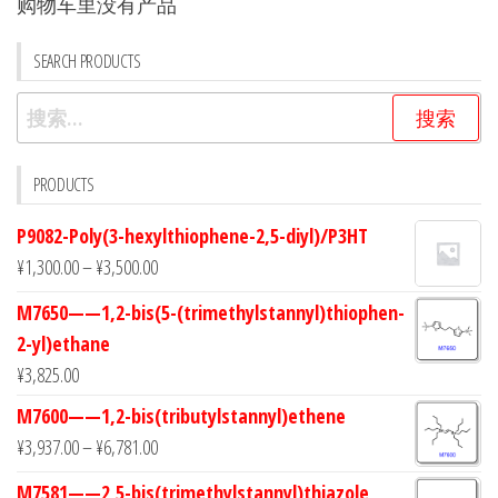
购物车里没有产品
SEARCH PRODUCTS
搜
索：
PRODUCTS
P9082-Poly(3-hexylthiophene-2,5-diyl)/P3HT
¥
1,300.00
–
¥
3,500.00
M7650——1,2-bis(5-(trimethylstannyl)thiophen-
2-yl)ethane
¥
3,825.00
M7600——1,2-bis(tributylstannyl)ethene
¥
3,937.00
–
¥
6,781.00
M7581——2,5-bis(trimethylstannyl)thiazole