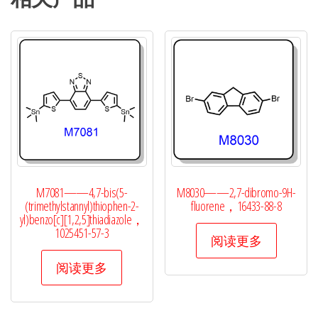
M7081——4,7-bis(5-
M8030——2,7-dibromo-9H-
(trimethylstannyl)thiophen-2-
fluorene，16433-88-8
yl)benzo[c][1,2,5]thiadiazole，
1025451-57-3
阅读更多
阅读更多