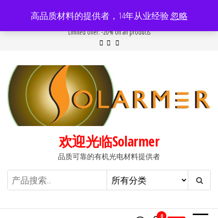
前
高品质材料的提供者，14年从业经验
忽略
往
Popular searches:
Women
//
Modern
//
New
//
Sale
Limited offer: -20% on all products
内
容
欢迎光临Solarmer
品质可靠的有机光电材料提供者
0