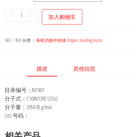
M7401
-
+
加入购物车
——
(4,4',4'',8,8',8''-
hexakis(5-
SKU：
N/A
分类：
有机功能中间体/Organic buidling blocks
(2-
ethylhexyl)thiophen-
2-
描述
其他信息
yl)-
[2,2':6',2''-
目录编号：M7401
terbenzo[1,2-
分子式：C108H138S12Sn2
b:4,5-
分子量：2058.45 g/mol
b']dithiophene]-6,6''-
CAS 号码：
diyl)bis(trimethylstannane)
数
量
相关产品