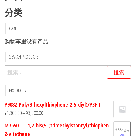
分类
CART
购物车里没有产品
SEARCH PRODUCTS
搜
索：
PRODUCTS
P9082-Poly(3-hexylthiophene-2,5-diyl)/P3HT
¥
1,300.00
–
¥
3,500.00
M7650——1,2-bis(5-(trimethylstannyl)thiophen-
2-yl)ethane