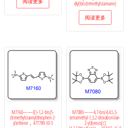
阅读更多
diyl)bis(trimethylstannane)
阅读更多
M7160——(E)-1,2-bis(5-
M7080——4,7-bis(4,4,5,5-
(trimethylstannyl)thiophen-2-
tetramethyl-1,3,2-dioxaborolan-
yl)ethene，477789-30-3
2-yl)benzo[c]