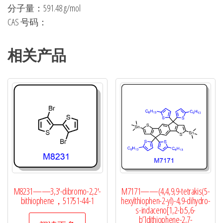
分子量：591.48 g/mol
CAS 号码：
相关产品
M8231——3,3′-dibromo-2,2′-
M7171——(4,4,9,9-tetrakis(5-
bithiophene，51751-44-1
hexylthiophen-2-yl)-4,9-dihydro-
s-indaceno[1,2-b:5,6-
b’]dithiophene-2,7-