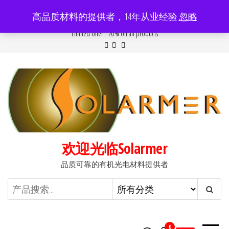
前
高品质材料的提供者，14年从业经验
忽略
往
Popular searches:
Women
//
Modern
//
New
//
Sale
Limited offer: -20% on all products
内
容
欢迎光临Solarmer
品质可靠的有机光电材料提供者
0