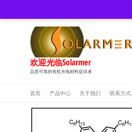
前
往
Popular searches:
Women
//
Modern
//
New
//
Sale
内
容
欢迎光临Solarmer
品质可靠的有机光电材料提供者
首页
产品中心
关于我们
联系方式