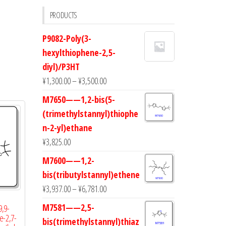
PRODUCTS
P9082-Poly(3-
hexylthiophene-2,5-
diyl)/P3HT
¥
1,300.00
–
¥
3,500.00
M7650——1,2-bis(5-
(trimethylstannyl)thiophe
n-2-yl)ethane
¥
3,825.00
M7600——1,2-
bis(tributylstannyl)ethene
¥
3,937.00
–
¥
6,781.00
M7581——2,5-
,9-
e-2,7-
bis(trimethylstannyl)thiaz