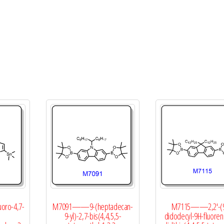
oro-4,7-
M7091——9-(heptadecan-
M7115——2,2′-(9
9-yl)-2,7-bis(4,4,5,5-
didodecyl-9H-fluoren