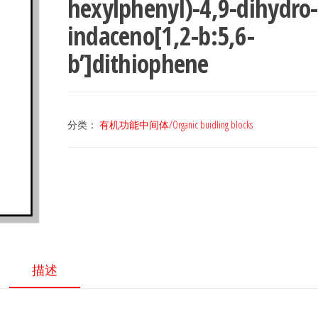
hexylphenyl)-4,9-dihydro-
indaceno[1,2-b:5,6-
b’]dithiophene
分类：
有机功能中间体/Organic buidling blocks
描述