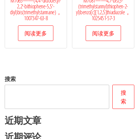
M7065——(4,4′-didodecyl-
M7081——4,7-bis(5-
2,2′-bithiophene-5,5′-
(trimethylstannyl)thiophen-2-
diyl)bis(trimethylstannane)，
yl)benzo[c][1,2,5]thiadiazole，
1007347-63-8
1025451-57-3
阅读更多
阅读更多
搜索
搜
索
近期文章
近期评论