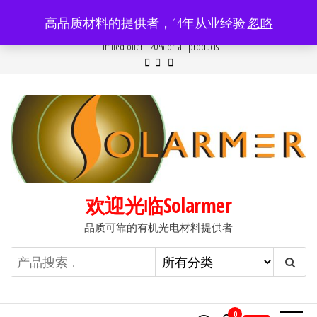
前
高品质材料的提供者，14年从业经验
忽略
往
Popular searches:
Women
//
Modern
//
New
//
Sale
Limited offer: -20% on all products
内
容
欢迎光临Solarmer
品质可靠的有机光电材料提供者
0