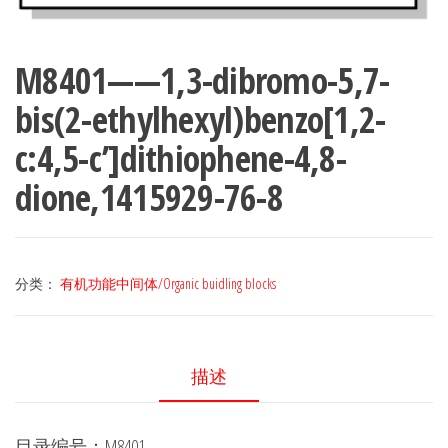
M8401——1,3-dibromo-5,7-
bis(2-ethylhexyl)benzo[1,2-
c:4,5-c’]dithiophene-4,8-
dione,1415929-76-8
分类：
有机功能中间体/Organic buidling blocks
描述
目录编号：M8401