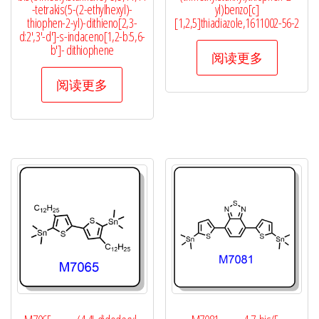
-tetrakis(5-(2-ethylhexyl)-
yl)benzo[c]
thiophen-2-yl)-dithieno[2,3-
[1,2,5]thiadiazole,1611002-56-2
d:2′,3′-d′]-s-indaceno[1,2-b:5,6-
b′]- dithiophene
阅读更多
阅读更多