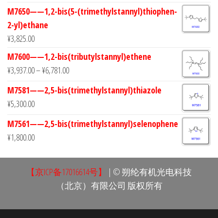
M7650——1,2-bis(5-(trimethylstannyl)thiophen-
2-yl)ethane
¥
3,825.00
M7600——1,2-bis(tributylstannyl)ethene
¥
3,937.00
–
¥
6,781.00
M7581——2,5-bis(trimethylstannyl)thiazole
¥
5,300.00
M7561——2,5-bis(trimethylstannyl)selenophene
¥
1,800.00
【京ICP备17016614号】
| © 朔纶有机光电科技
（北京）有限公司 版权所有