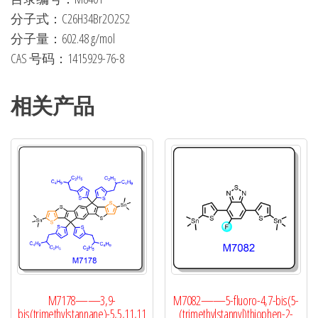
分子式：C26H34Br2O2S2
分子量：602.48 g/mol
CAS 号码：1415929-76-8
相关产品
M7178——3,9-
M7082——5-fluoro-4,7-bis(5-
bis(trimethylstannane)-5,5,11,11
(trimethylstannyl)thiophen-2-