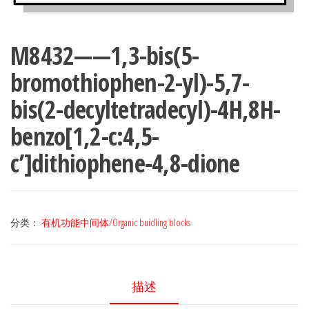
M8432——1,3-bis(5-
bromothiophen-2-yl)-5,7-
bis(2-decyltetradecyl)-4H,8H-
benzo[1,2-c:4,5-
c’]dithiophene-4,8-dione
分类：
有机功能中间体/Organic buidling blocks
描述