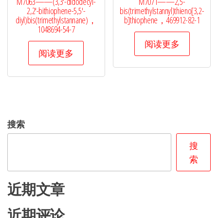
M7063——(3,3′-didodecyl-
M7071——2,5-
2,2′-bithiophene-5,5′-
bis(trimethylstannyl)thieno[3,2-
diyl)bis(trimethylstannane)，
b]thiophene，469912-82-1
1048694-54-7
阅读更多
阅读更多
搜索
搜
索
近期文章
近期评论