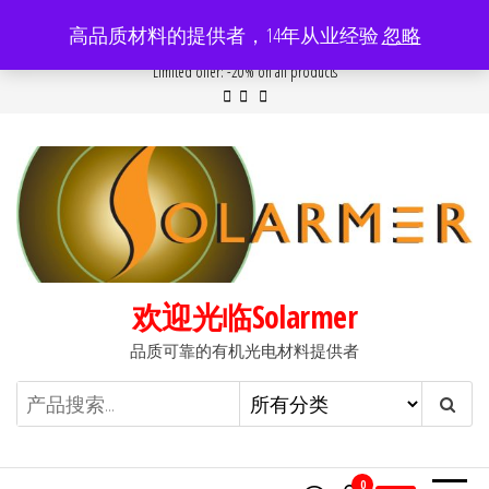
前
高品质材料的提供者，14年从业经验
忽略
往
Popular searches:
Women
//
Modern
//
New
//
Sale
Limited offer: -20% on all products
内
容
欢迎光临Solarmer
品质可靠的有机光电材料提供者
0