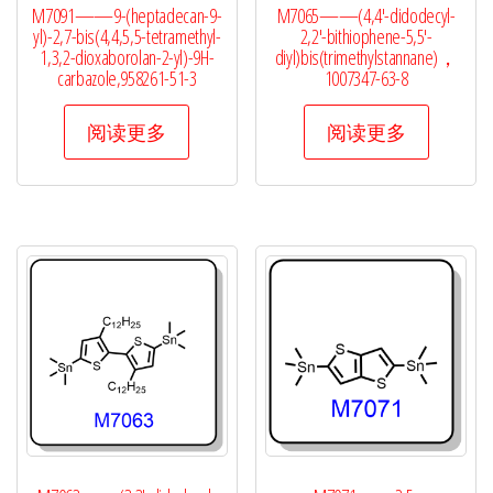
M7091——9-(heptadecan-9-
M7065——(4,4′-didodecyl-
yl)-2,7-bis(4,4,5,5-tetramethyl-
2,2′-bithiophene-5,5′-
1,3,2-dioxaborolan-2-yl)-9H-
diyl)bis(trimethylstannane)，
carbazole,958261-51-3
1007347-63-8
阅读更多
阅读更多