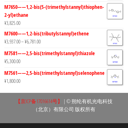
M7650——1,2-bis(5-(trimethylstannyl)thiophen-
2-yl)ethane
¥
3,825.00
M7600——1,2-bis(tributylstannyl)ethene
¥
3,937.00
–
¥
6,781.00
M7581——2,5-bis(trimethylstannyl)thiazole
¥
5,300.00
M7561——2,5-bis(trimethylstannyl)selenophene
¥
1,800.00
【京ICP备17016614号】
| © 朔纶有机光电科技
（北京）有限公司 版权所有