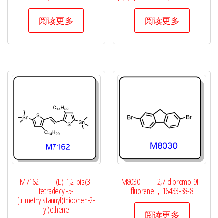
阅读更多
阅读更多
M7162——(E)-1,2-bis(3-
M8030——2,7-dibromo-9H-
tetradecyl-5-
fluorene，16433-88-8
(trimethylstannyl)thiophen-2-
yl)ethene
阅读更多