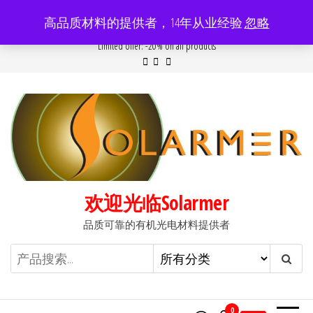
前
高品质材料的提供者，14年从业经验
忽略
往
Popular searches:
Women
//
Modern
//
New
//
Sale
Limited offer: -20% on all products
内
容
欢迎光临Solarmer
品质可靠的有机光电材料提供者
0