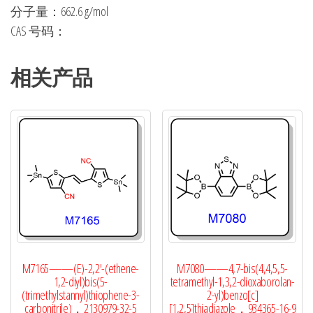
分子量：662.6 g/mol
CAS 号码：
相关产品
M7165——(E)-2,2′-(ethene-
M7080——4,7-bis(4,4,5,5-
1,2-diyl)bis(5-
tetramethyl-1,3,2-dioxaborolan-
(trimethylstannyl)thiophene-3-
2-yl)benzo[c]
carbonitrile)，2130979-32-5
[1,2,5]thiadiazole，934365-16-9