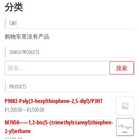
分类
CART
购物车里没有产品
SEARCH PRODUCTS
搜
索：
PRODUCTS
P9082-Poly(3-hexylthiophene-2,5-diyl)/P3HT
¥
1,300.00
–
¥
3,500.00
M7650——1,2-bis(5-(trimethylstannyl)thiophen-
2-yl)ethane