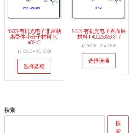
N5009-有机光电子非富勒
N5005-有机光电子界面层
烯受体小分子材料ITIC-
材料IT-4Cl,2253663-81-7
nC8-4Cl
¥
2,760.00
–
¥
14,500.00
¥
3,125.00
–
¥
5,100.00
本
选择选项
本
产
选择选项
产
品
品
有
有
多
多
种
种
变
搜索
变
体。
体。
可
搜
可
在
索