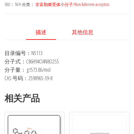
光
SKU：
N/A
分类：
非富勒烯受体小分子/Non fullerene acceptors
电
子
非
描述
其他信息
富
勒
目录编号：N5113
烯
分子式：C86H94Cl4N8O2S5
受
分子量： g1573.86/mol
体
CAS 号码：2598965-39-8
小
分
子
相关产品
材
料
BTP-
eC9,2598965-