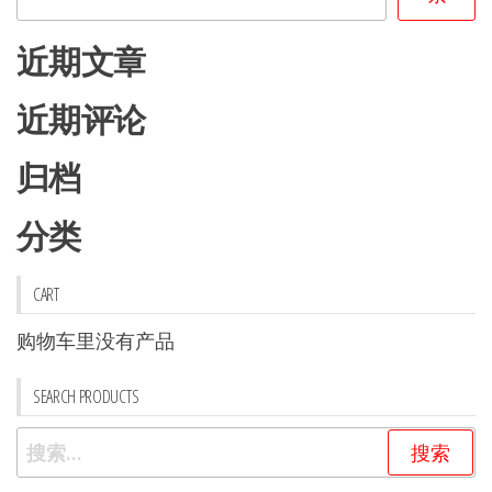
在
产
产
近期文章
品
品
页
页
近期评论
面
面
上
上
归档
选
选
择
分类
择
这
这
些
些
CART
选
选
项
购物车里没有产品
项
SEARCH PRODUCTS
搜
索：