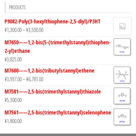
PRODUCTS
P9082-Poly(3-hexylthiophene-2,5-diyl)/P3HT
¥
1,300.00
–
¥
3,500.00
M7650——1,2-bis(5-(trimethylstannyl)thiophen-
2-yl)ethane
¥
3,825.00
M7600——1,2-bis(tributylstannyl)ethene
¥
3,937.00
–
¥
6,781.00
M7581——2,5-bis(trimethylstannyl)thiazole
¥
5,300.00
M7561——2,5-bis(trimethylstannyl)selenophene
¥
1,800.00