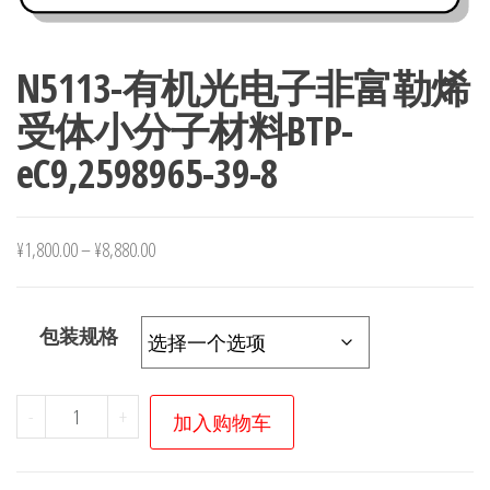
N5113-有机光电子非富勒烯
受体小分子材料BTP-
eC9,2598965-39-8
¥
1,800.00
–
¥
8,880.00
包装规格
N5113-
-
+
加入购物车
有
机