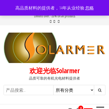
前
高品质材料的提供者，14年从业经验
忽略
往
Popular searches:
Women
//
Modern
//
New
//
Sale
Limited offer: -20% on all products
内
容
欢迎光临Solarmer
品质可靠的有机光电材料提供者
0