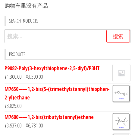
购物车里没有产品
项
项
SEARCH PRODUCTS
搜
索：
PRODUCTS
P9082-Poly(3-hexylthiophene-2,5-diyl)/P3HT
¥
1,300.00
–
¥
3,500.00
M7650——1,2-bis(5-(trimethylstannyl)thiophen-
2-yl)ethane
¥
3,825.00
M7600——1,2-bis(tributylstannyl)ethene
¥
3,937.00
–
¥
6,781.00