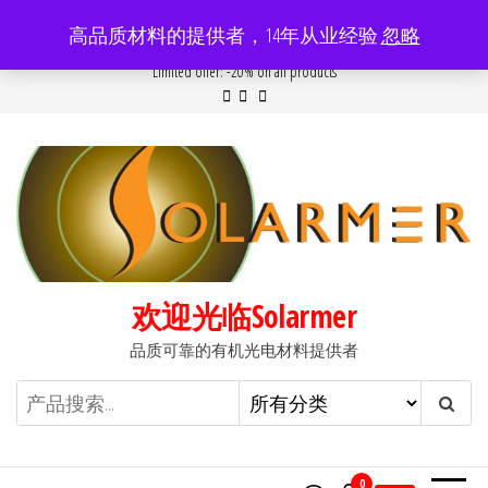
前
高品质材料的提供者，14年从业经验
忽略
往
Popular searches:
Women
//
Modern
//
New
//
Sale
Limited offer: -20% on all products
内
容
欢迎光临Solarmer
品质可靠的有机光电材料提供者
0