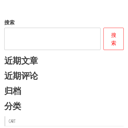
项
项
多
多
种
种
搜索
变
变
体。
体。
搜
可
可
索
在
在
产
产
近期文章
品
品
页
页
近期评论
面
面
上
上
归档
选
选
分类
择
择
这
这
些
些
CART
选
选