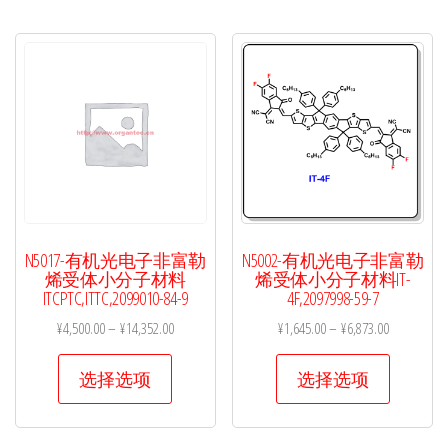
多
多
种
种
变
变
体。
体。
可
可
在
在
产
产
品
品
页
页
N5017-有机光电子非富勒
N5002-有机光电子非富勒
面
面
烯受体小分子材料
烯受体小分子材料IT-
ITCPTC,ITTC,2099010-84-9
4F,2097998-59-7
上
上
¥
4,500.00
–
¥
14,352.00
¥
1,645.00
–
¥
6,873.00
选
选
择
择
本
本
选择选项
选择选项
这
这
产
产
些
些
品
品
选
选
有
有