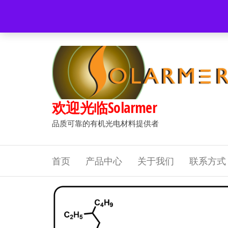
前
往
Popular searches:
Women
//
Modern
//
New
//
Sale
内
容
欢迎光临Solarmer
品质可靠的有机光电材料提供者
首页
产品中心
关于我们
联系方式