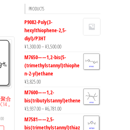
PRODUCTS
P9082-Poly(3-
hexylthiophene-2,5-
diyl)/P3HT
¥
1,300.00
–
¥
3,500.00
M7650——1,2-bis(5-
(trimethylstannyl)thiophe
n-2-yl)ethane
¥
3,825.00
M7600——1,2-
电子聚合
bis(tributylstannyl)ethene
C14，
¥
3,937.00
–
¥
6,781.00
.00
M7581——2,5-
bis(trimethylstannyl)thiaz
本