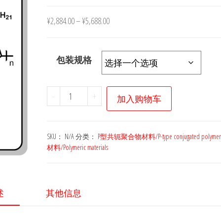
¥
2,884.00
–
¥
5,688.00
包装规格
P9024-
-
+
加入购物车
有
机
光
SKU：
N/A
分类：
P型共轭聚合物材料/P-type conjugated polymer
电
材料/Polymeric materials
子
聚
合
述
其他信息
物
给