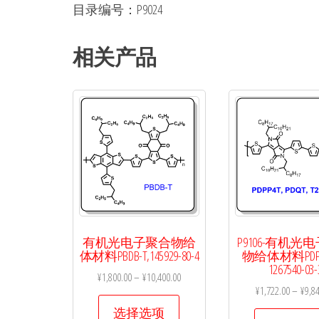
目录编号：P9024
相关产品
有机光电子聚合物给
P9106-有机光
体材料PBDB-T,145929-80-4
物给体材料PDP
1267540-03-
¥
1,800.00
–
¥
10,400.00
¥
1,722.00
–
¥
9,8
本
选择选项