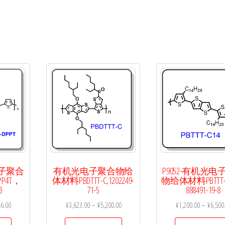
体
材
料
PDTB-
EF-
T-
C10
数
量
电子聚合
有机光电子聚合物给
P9052-有机光
P4T，
体材料PBDTTT-C,1202249-
物给体材料PBTTT-
3
71-5
888491-19-8
46.00
¥
3,623.00
–
¥
5,200.00
¥
1,200.00
–
¥
6,500
本
本