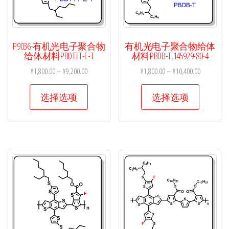
P9036-有机光电子聚合物
有机光电子聚合物给体
给体材料PBDTTT-E-T
材料PBDB-T,145929-80-4
¥
1,800.00
–
¥
9,200.00
¥
1,800.00
–
¥
10,400.00
本
本
选择选项
选择选项
产
产
品
品
有
有
多
多
种
种
变
变
体。
体。
可
可
在
在