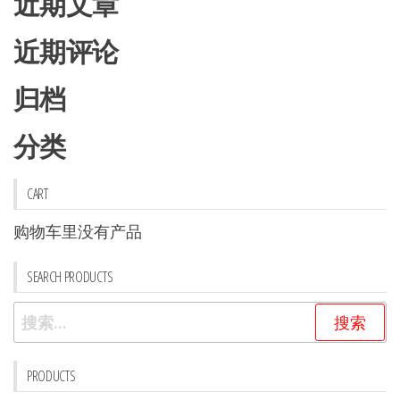
近期文章
品
品
页
页
近期评论
面
面
上
上
归档
选
选
分类
择
择
这
这
些
些
CART
选
选
购物车里没有产品
项
项
SEARCH PRODUCTS
搜
索：
PRODUCTS