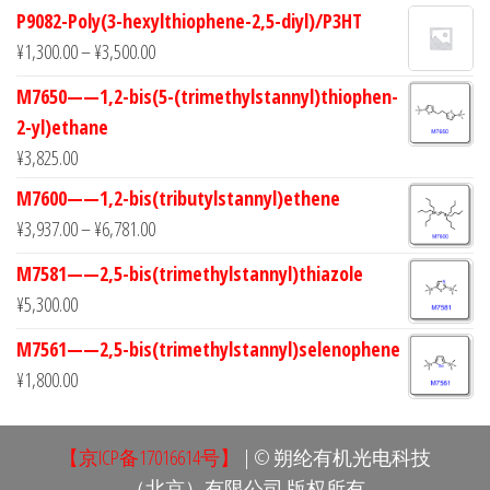
P9082-Poly(3-hexylthiophene-2,5-diyl)/P3HT
¥
1,300.00
–
¥
3,500.00
M7650——1,2-bis(5-(trimethylstannyl)thiophen-
2-yl)ethane
¥
3,825.00
M7600——1,2-bis(tributylstannyl)ethene
¥
3,937.00
–
¥
6,781.00
M7581——2,5-bis(trimethylstannyl)thiazole
¥
5,300.00
M7561——2,5-bis(trimethylstannyl)selenophene
¥
1,800.00
【京ICP备17016614号】
| © 朔纶有机光电科技
（北京）有限公司 版权所有