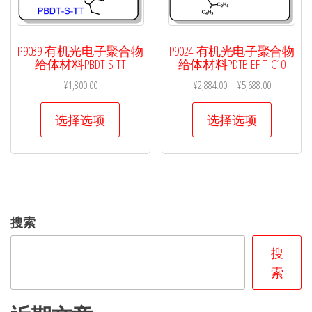
产
产
品
品
页
页
P9039-有机光电子聚合物
P9024-有机光电子聚合物
面
面
给体材料PBDT-S-TT
给体材料PDTB-EF-T-C10
上
上
¥
1,800.00
¥
2,884.00
–
¥
5,688.00
选
选
本
本
选择选项
选择选项
择
择
产
产
这
这
品
品
些
些
有
有
选
选
多
多
项
项
种
种
搜索
变
变
体。
体。
搜
可
可
索
在
在
产
产