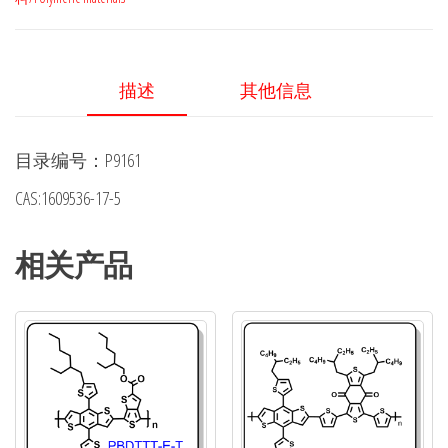
子
聚
合
描述
其他信息
物
给
目录编号：P9161
体
材
CAS:1609536-17-5
料
PDCBT，
相关产品
1609536-
17-
5
数
量