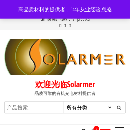
前
高品质材料的提供者，14年从业经验
忽略
往
Popular searches:
Women
//
Modern
//
New
//
Sale
Limited offer: -20% on all products
内
容
欢迎光临Solarmer
品质可靠的有机光电材料提供者
0