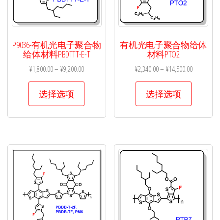
P9036-有机光电子聚合物
有机光电子聚合物给体
给体材料PBDTTT-E-T
材料PTO2
¥
1,800.00
–
¥
9,200.00
¥
2,340.00
–
¥
14,500.00
本
本
选择选项
选择选项
产
产
品
品
有
有
多
多
种
种
变
变
体。
体。
可
可
在
在