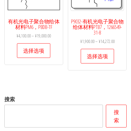
产
产
品
品
页
页
有机光电子聚合物给体
P9032-有机光电子聚合物
面
面
材料PM6，PBDB-TF
给体材料PTB7，1266549-
31-8
上
上
¥
4,100.00
–
¥
19,000.00
¥
1,900.00
–
¥
14,272.00
选
选
本
选择选项
择
择
本
产
选择选项
这
这
产
品
些
些
品
有
选
选
有
多
项
项
多
种
种
变
搜索
变
体。
体。
可
搜
可
在
索
在
产