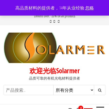
前
高品质材料的提供者，14年从业经验
忽略
往
Popular searches:
Women
//
Modern
//
New
//
Sale
Limited offer: -20% on all products
内
容
欢迎光临Solarmer
品质可靠的有机光电材料提供者
0