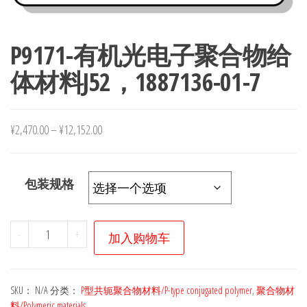
P9171-有机光电子聚合物给
体材料J52，1887136-01-7
¥
2,470.00
–
¥
12,152.00
包装规格
P9171-
-
+
加入购物车
有
机
光
SKU：
N/A
分类：
P型共轭聚合物材料/P-type conjugated polymer
,
聚合物材
电
料/Polymeric materials