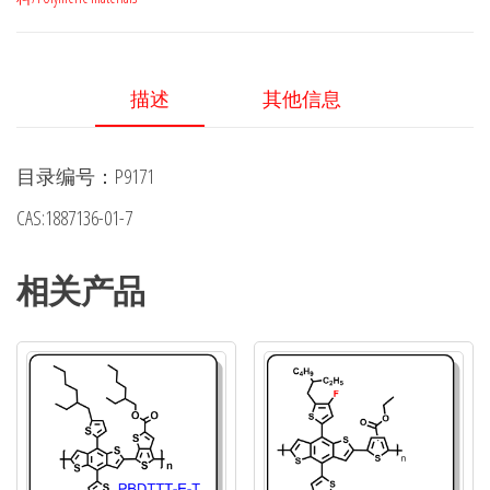
子
聚
合
描述
其他信息
物
给
目录编号：P9171
体
材
CAS:1887136-01-7
料
J52，
相关产品
1887136-
01-
7
数
量