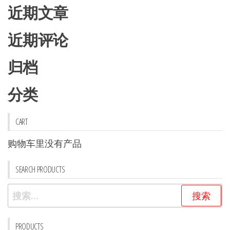
产
近期文章
品
品
页
页
近期评论
面
面
上
上
归档
选
选
择
分类
择
这
这
些
些
CART
选
选
项
购物车里没有产品
项
SEARCH PRODUCTS
搜
索：
PRODUCTS