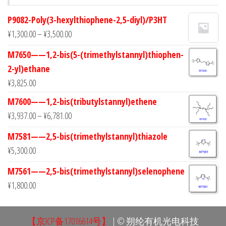
P9082-Poly(3-hexylthiophene-2,5-diyl)/P3HT
¥
1,300.00
–
¥
3,500.00
M7650——1,2-bis(5-(trimethylstannyl)thiophen-
2-yl)ethane
¥
3,825.00
M7600——1,2-bis(tributylstannyl)ethene
¥
3,937.00
–
¥
6,781.00
M7581——2,5-bis(trimethylstannyl)thiazole
¥
5,300.00
M7561——2,5-bis(trimethylstannyl)selenophene
¥
1,800.00
【京ICP备17016614号】
| © 朔纶有机光电科技