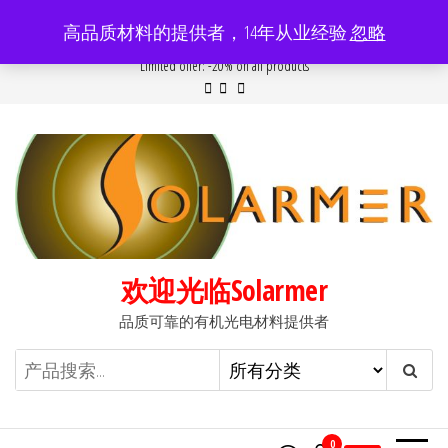
前
高品质材料的提供者，14年从业经验
忽略
往
Popular searches:
Women
//
Modern
//
New
//
Sale
Limited offer: -20% on all products
内
容
欢迎光临Solarmer
品质可靠的有机光电材料提供者
0