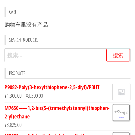
这
这
些
些
CART
选
选
购物车里没有产品
项
项
SEARCH PRODUCTS
搜
索：
PRODUCTS
P9082-Poly(3-hexylthiophene-2,5-diyl)/P3HT
¥
1,300.00
–
¥
3,500.00
M7650——1,2-bis(5-(trimethylstannyl)thiophen-
2-yl)ethane
¥
3,825.00