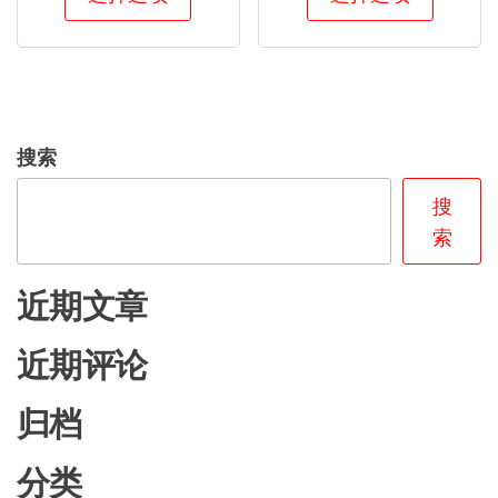
产
产
这
这
品
品
些
些
有
有
选
选
多
多
项
项
种
种
搜索
变
变
体。
体。
搜
可
可
索
在
在
产
产
近期文章
品
品
页
页
近期评论
面
面
上
上
归档
选
选
分类
择
择