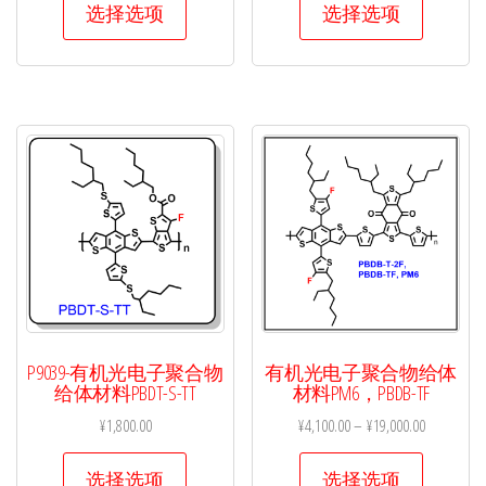
选择选项
选择选项
产
产
品
品
有
有
多
多
种
种
变
变
体。
体。
可
可
在
在
产
产
品
品
页
页
P9039-有机光电子聚合物
有机光电子聚合物给体
面
面
给体材料PBDT-S-TT
材料PM6，PBDB-TF
上
上
¥
1,800.00
¥
4,100.00
–
¥
19,000.00
选
选
本
本
选择选项
选择选项
择
择