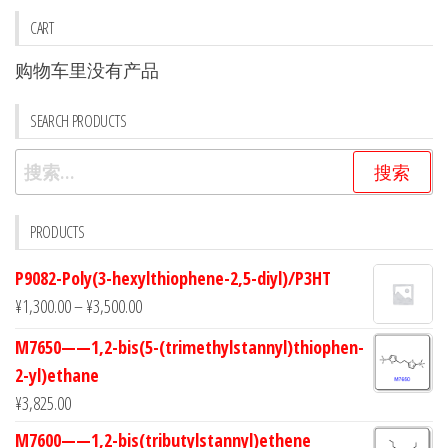
些
些
CART
选
选
购物车里没有产品
项
项
SEARCH PRODUCTS
搜
索：
PRODUCTS
P9082-Poly(3-hexylthiophene-2,5-diyl)/P3HT
¥
1,300.00
–
¥
3,500.00
M7650——1,2-bis(5-(trimethylstannyl)thiophen-
2-yl)ethane
¥
3,825.00
M7600——1,2-bis(tributylstannyl)ethene