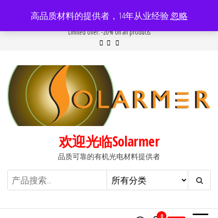
前
高品质材料的提供者，14年从业经验
忽略
往
Popular searches:
Women
//
Modern
//
New
//
Sale
Limited offer: -20% on all products
内
容
欢迎光临Solarmer
品质可靠的有机光电材料提供者
0