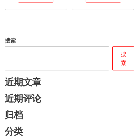
些
些
品
品
选
选
有
有
项
项
多
多
种
种
搜索
变
变
体。
体。
搜
可
可
索
在
在
产
产
近期文章
品
品
页
页
近期评论
面
面
上
上
归档
选
选
分类
择
择
这
这