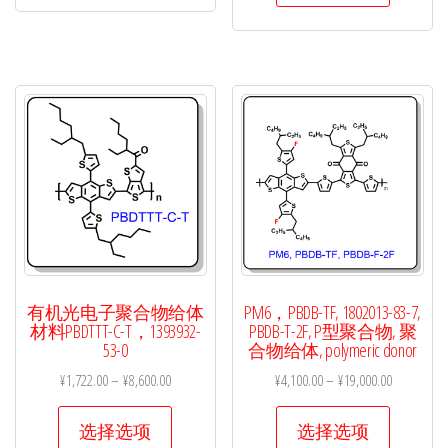
品
品
有
有
多
多
种
种
变
变
体。
体。
可
可
在
在
产
产
品
品
页
页
面
有机光电子聚合物给体
PM6，PBDB-TF, 1802013-83-7,
面
材料PBDTTT-C-T，1393932-
PBDB-T-2F, P型聚合物, 聚
上
53-0
合物给体, polymeric donor
上
选
¥
1,722.00
–
¥
8,600.00
¥
4,100.00
–
¥
19,000.00
选
择
择
本
本
这
选择选项
选择选项
这
产
产