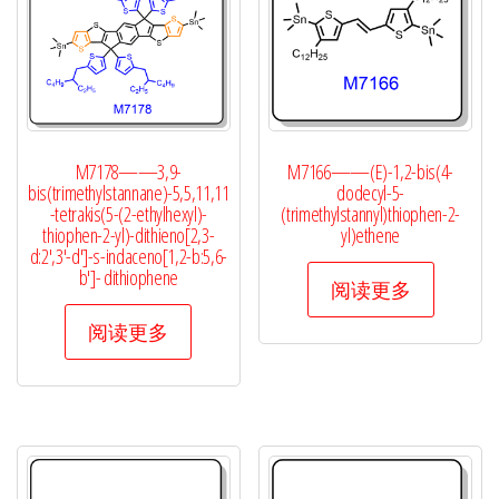
M7178——3,9-
M7166——(E)-1,2-bis(4-
bis(trimethylstannane)-5,5,11,11
dodecyl-5-
-tetrakis(5-(2-ethylhexyl)-
(trimethylstannyl)thiophen-2-
thiophen-2-yl)-dithieno[2,3-
yl)ethene
d:2′,3′-d′]-s-indaceno[1,2-b:5,6-
b′]- dithiophene
阅读更多
阅读更多