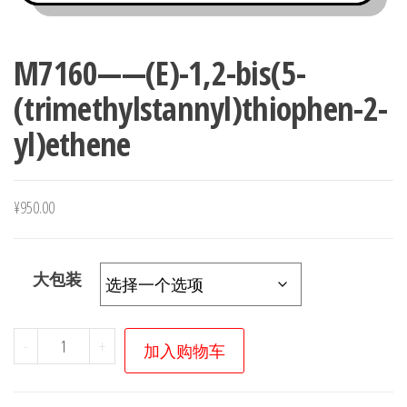
M7160——(E)-1,2-bis(5-
(trimethylstannyl)thiophen-2-
yl)ethene
¥
950.00
大包装
M7160
-
+
加入购物车
——
(E)-1,2-