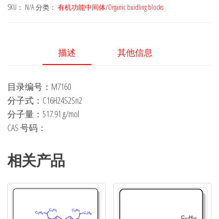
bis(5-
SKU：
N/A
分类：
有机功能中间体/Organic buidling blocks
(trimethylstannyl)thiophen-
2-
yl)ethene
描述
其他信息
数
量
目录编号：M7160
分子式：C16H24S2Sn2
分子量：517.91 g/mol
CAS 号码：
相关产品