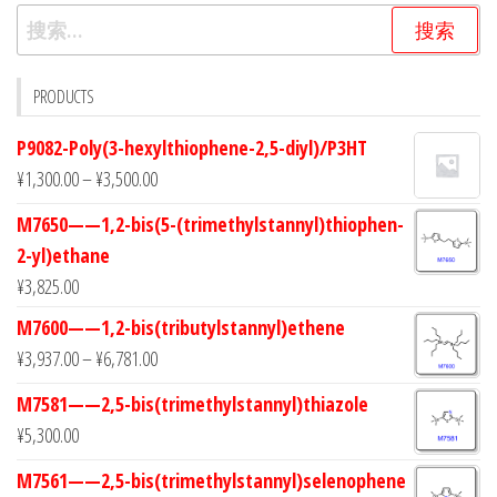
搜
索：
PRODUCTS
P9082-Poly(3-hexylthiophene-2,5-diyl)/P3HT
¥
1,300.00
–
¥
3,500.00
M7650——1,2-bis(5-(trimethylstannyl)thiophen-
2-yl)ethane
¥
3,825.00
M7600——1,2-bis(tributylstannyl)ethene
¥
3,937.00
–
¥
6,781.00
M7581——2,5-bis(trimethylstannyl)thiazole
¥
5,300.00
M7561——2,5-bis(trimethylstannyl)selenophene