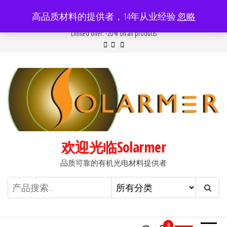
前
高品质材料的提供者，14年从业经验
忽略
往
Popular searches:
Women
//
Modern
//
New
//
Sale
Limited offer: -20% on all products
内
容
欢迎光临Solarmer
品质可靠的有机光电材料提供者
0