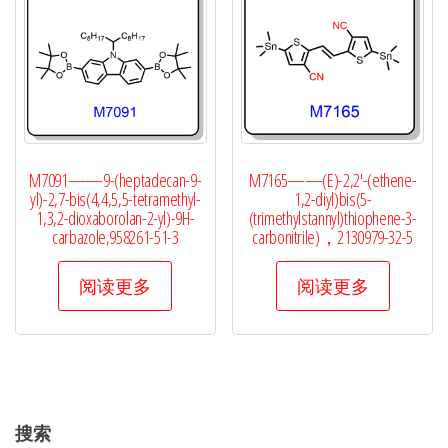
M7091——9-(heptadecan-9-
M7165——(E)-2,2′-(ethene-
yl)-2,7-bis(4,4,5,5-tetramethyl-
1,2-diyl)bis(5-
1,3,2-dioxaborolan-2-yl)-9H-
(trimethylstannyl)thiophene-3-
carbazole,958261-51-3
carbonitrile)，2130979-32-5
阅读更多
阅读更多
搜索